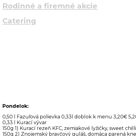
Rodinné a firemné akcie
Catering
Ďakujeme pekne za každú Vašu ná
Otváracie hodiny Pon - Pia : 9:00 - 
Telefónne číslo : 055/ 381 0718
Obedové Menu
MENU 27.7. – 31.7.2026
Pondelok:
0,50 l Fazuľová polievka 0,33l doblok k menu 3,20€ 5,
0,33 l Kurací vývar
150g 1) Kurací rezeň KFC, zemiakové lyžičky, sweet chil
150g 2) Znojemský bravčový guláš, domáca parená kne