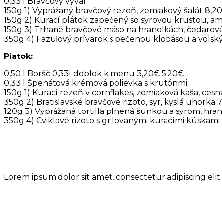
0,33 l Bravčový vývar
150g 1) Vyprážaný bravčový rezeň, zemiakový šalát 8,2
150g 2) Kurací plátok zapečený so syrovou krustou, amer
150g 3) Trhané bravčové mäso na hranolkách, čedarov
350g 4) Fazuľový prívarok s pečenou klobásou a volsk
Piatok:
0,50 l Boršč 0,33l doblok k menu 3,20€ 5,20€
0,33 l Špenátová krémová polievka s krutónmi
150g 1) Kurací rezeň v cornflakes, zemiaková kaša, ces
350g 2) Bratislavské bravčové rizoto, syr, kyslá uhorka 
120g 3) Vyprážaná tortilla plnená šunkou a syrom, hra
350g 4) Cviklové rizoto s grilovanými kuracími kúskami
Toto je nadpis
Lorem ipsum dolor sit amet, consectetur adipiscing elit.
Toto je nadpis