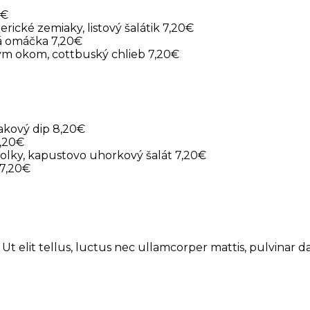
0€
ické zemiaky, listový šalátik 7,20€
á omáčka 7,20€
ým okom, cottbuský chlieb 7,20€
nakový dip 8,20€
7,20€
nolky, kapustovo uhorkový šalát 7,20€
 7,20€
 Ut elit tellus, luctus nec ullamcorper mattis, pulvinar d