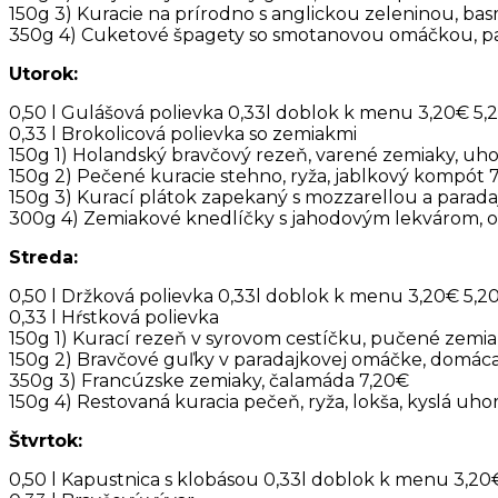
150g 3) Kuracie na prírodno s anglickou zeleninou, bas
350g 4) Cuketové špagety so smotanovou omáčkou, p
Utorok:
0,50 l Gulášová polievka 0,33l doblok k menu 3,20€ 5,
0,33 l Brokolicová polievka so zemiakmi
150g 1) Holandský bravčový rezeň, varené zemiaky, uh
150g 2) Pečené kuracie stehno, ryža, jablkový kompót 
150g 3) Kurací plátok zapekaný s mozzarellou a paradaj
300g 4) Zemiakové knedlíčky s jahodovým lekvárom,
Streda:
0,50 l Držková polievka 0,33l doblok k menu 3,20€ 5,2
0,33 l Hŕstková polievka
150g 1) Kurací rezeň v syrovom cestíčku, pučené zemi
150g 2) Bravčové guľky v paradajkovej omáčke, domác
350g 3) Francúzske zemiaky, čalamáda 7,20€
150g 4) Restovaná kuracia pečeň, ryža, lokša, kyslá uho
Štvrtok:
0,50 l Kapustnica s klobásou 0,33l doblok k menu 3,20