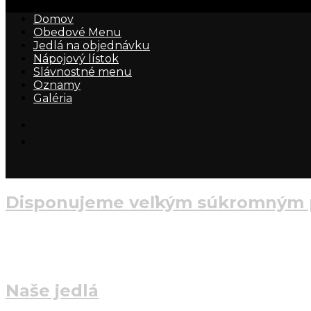
Domov
Obedové Menu
Jedlá na objednávku
Nápojový lístok
Slávnostné menu
Oznamy
Galéria
Disponujeme veľkým súkromným 
Nabíjacia stanica pre dva elektrom
technických príčin nefunkčná)
Naše jedlá