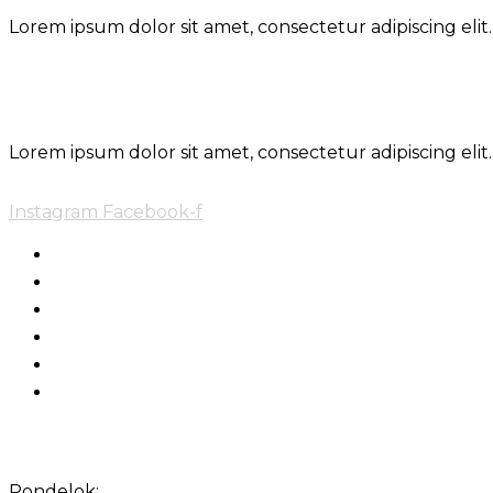
Lorem ipsum dolor sit amet, consectetur adipiscing elit.
Toto je nadpis
Lorem ipsum dolor sit amet, consectetur adipiscing elit.
Instagram
Facebook-f
Domov
Obedové Menu
Oznamy
Jedálny lístok
Nápojový lístok
Galéria
Otváracie hodiny
Pondelok: