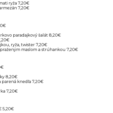
mati ryža 7,20€
armezán 7,20€
20€
orkovo paradajkový šalát 8,20€
7,20€
kou, ryža, twister 7,20€
 opraženým maslom a strúhankou 7,20€
0€
aky 8,20€
a parená knedľa 7,20€
rka 7,20€
€ 5,20€