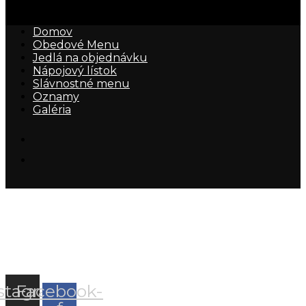
Domov
Obedové Menu
Jedlá na objednávku
Nápojový lístok
Slávnostné menu
Oznamy
Galéria
Nápojový lístok
stagram
Facebook-