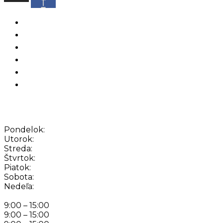
f
Domov
Obedové Menu
Oznamy
Jedálny lístok
Nápojový lístok
Galéria
Otváracie hodiny
Pondelok:
Utorok:
Streda:
Štvrtok:
Piatok:
Sobota:
Nedeľa:
9:00 – 15:00
9:00 – 15:00