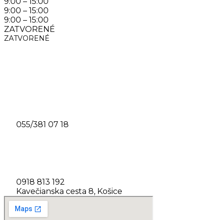
9:00 – 15:00
9:00 – 15:00
9:00 – 15:00
ZATVORENÉ
ZATVORENÉ
Kontakt
Číslo prevádzky
055/381 07 18
Zodpovedný vedúci : Veronika
Kačmárová
0918 813 192
Kavečianska cesta 8, Košice